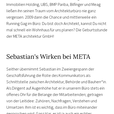
Immobilien Holding, UBS, BMP Pariba, Bilfinger und Meag
ließen ihn seinen Traum vom Architekturbüro nie ganz
vergessen. 2009 dann die Chance und mittlerweile ein
Running Gag im Büro: Du bist doch Architekt, kannst Du nicht
mal schnell ein Wohnhaus für uns planen? Die Geburtsstunde
der META architektur GmbH!
Sebastian's Wirken bei META
Seither übernimmt Sebastian im Zweiergespann der
Geschäftsführung die Rolle des Kommunikators als
Schnittstelle zwischen Architektur, Behörde und Bauherr*in.
Als Dirigent auf Augenhöhe hat er in unserem Büro stets ein
offenes Ohr für die Belange der Mitarbeitenden; getragen
von der Leitidee: Zuhören, Nachfragen, Verstehen und
Umsetzen. Ihm ist es wichtig, dass im Büro miteinander
gesprochen wird. Ganz klar, er ist ja auch ein echtes