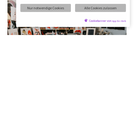
Nur notwendige Cookies
Alle Cookies zulassen
Cookiebanner von
App bis Web
Q.Hof